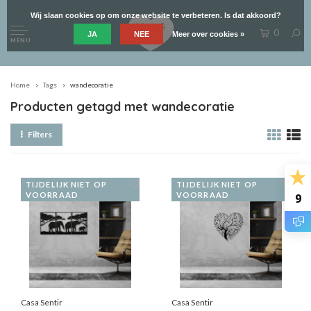
Wij slaan cookies op om onze website te verbeteren. Is dat akkoord?
0
JA
NEE
Meer over cookies »
MENU
Home
Tags
wandecoratie
Producten getagd met wandecoratie
Filters
TIJDELIJK NIET OP
TIJDELIJK NIET OP
VOORRAAD
VOORRAAD
9
Casa Sentir
Casa Sentir