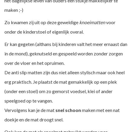
het dagelijkse leven van ouders een stukje makkelijker te
maken ;-)
Zo kwamen zij uit op deze geweldige
knoeimatten
voor
onder de kinderstoel of eigenlijk overal.
Er kan gegeten (althans bij kinderen valt het meer ernaast dan
in de mond), geknutseld en gespeeld worden zonder zorgen
over de vloer en het opruimen.
De anti slip matten zijn dus niet alleen stylisch maar ook heel
erg praktisch. Je plaatst de mat gemakkelijk op een plek
(onder een stoel) om zo gemorst voedsel, klei of ander
speelgoed op te vangen.
Vervolgens kan je de mat
snel schoon
maken met een nat
doekje en de mat droogt snel.
Ook kan de mat als speelmat gebruikt worden voor