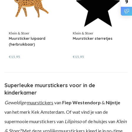
9
Klein & Stoer
Klein & Stoer
Muursticker luipaard
Muursticker sterretjes
(herbruikbaar)
€15,95
€15,95
Superleuke muurstickers voor in de
kinderkamer
Geweldige
muurstickers
van
Fiep Westendorp
&
Nijntje
van het merk Kek Amsterdam. Of wat vind je van de
supermooie muurstickers van
Lilipinso
of de huisjes van
Klein
& Stoer?
Met deze
vrolijke
muurstickers kleed je in no-time