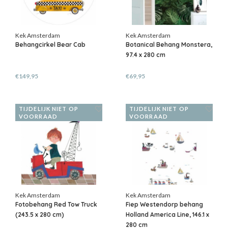
Kek Amsterdam
Kek Amsterdam
Behangcirkel Bear Cab
Botanical Behang Monstera,
97.4 x 280 cm
€149,95
€69,95
TIJDELIJK NIET OP
TIJDELIJK NIET OP
VOORRAAD
VOORRAAD
Kek Amsterdam
Kek Amsterdam
Fotobehang Red Tow Truck
Fiep Westendorp behang
(243.5 x 280 cm)
Holland America Line, 146.1 x
280 cm