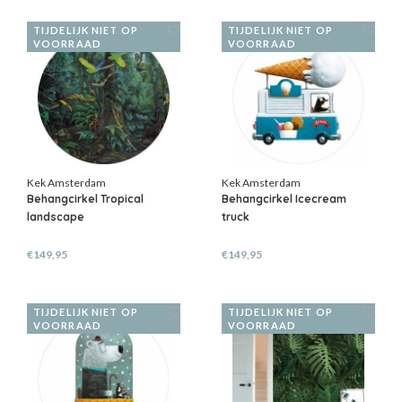
TIJDELIJK NIET OP
TIJDELIJK NIET OP
VOORRAAD
VOORRAAD
Kek Amsterdam
Kek Amsterdam
Behangcirkel Tropical
Behangcirkel Icecream
landscape
truck
€149,95
€149,95
TIJDELIJK NIET OP
TIJDELIJK NIET OP
VOORRAAD
VOORRAAD