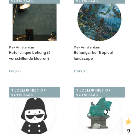
VOORRAAD
VOORRAAD
Kek Amsterdam
Kek Amsterdam
Hotel chique behang (5
Behangcirkel Tropical
verschillende kleuren)
landscape
€80,00
€149,95
TIJDELIJK NIET OP
TIJDELIJK NIET OP
VOORRAAD
VOORRAAD
9