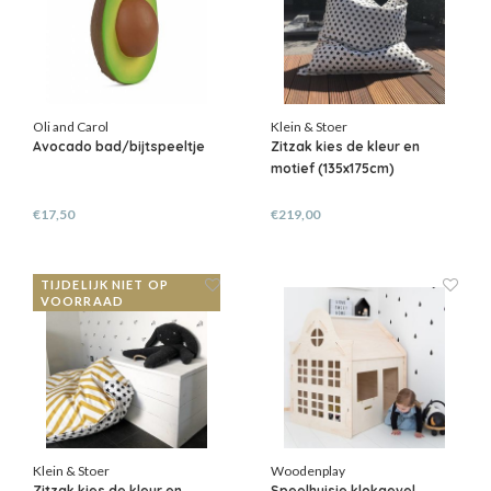
Oli and Carol
Klein & Stoer
Avocado bad/bijtspeeltje
Zitzak kies de kleur en
motief (135x175cm)
€17,50
€219,00
TIJDELIJK NIET OP
VOORRAAD
Klein & Stoer
Woodenplay
Zitzak kies de kleur en
Speelhuisje klokgevel