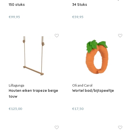
150 stuks
34 Stuks
€99,95
€59,95
Lillagunga
Oli and Carol
Houten eiken trapeze beige
Wortel bad/bijtspeeltje
touw
€125,00
€17,50