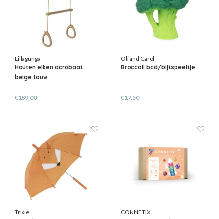
Lillagunga
Oli and Carol
Houten eiken acrobaat
Broccoli bad/bijtspeeltje
beige touw
€189,00
€17,50
Trixie
CONNETIX