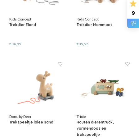
9
Kids Concept
Kids Concept
Trekdier Eland
Trekdier Mammoet
€34,95
€39,95
Done by Deer
Trixie
Trekspeeltje lalee sand
Houten dierentruck,
vormendoos en
trekspeeltje