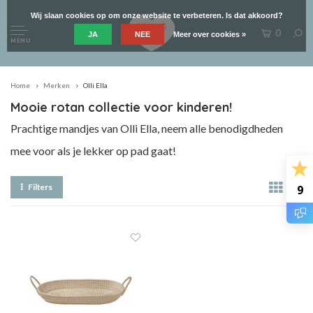
Wij slaan cookies op om onze website te verbeteren. Is dat akkoord?
0
JA
NEE
Meer over cookies »
MENU
Home
Merken
Olli Ella
Mooie rotan collectie voor kinderen!
Prachtige mandjes van Olli Ella, neem alle benodigdheden
mee voor als je lekker op pad gaat!
Filters
9