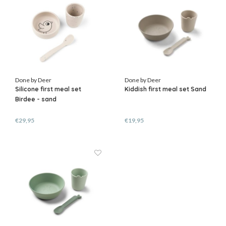
Done by Deer
Done by Deer
Silicone first meal set
Kiddish first meal set Sand
Birdee - sand
€29,95
€19,95