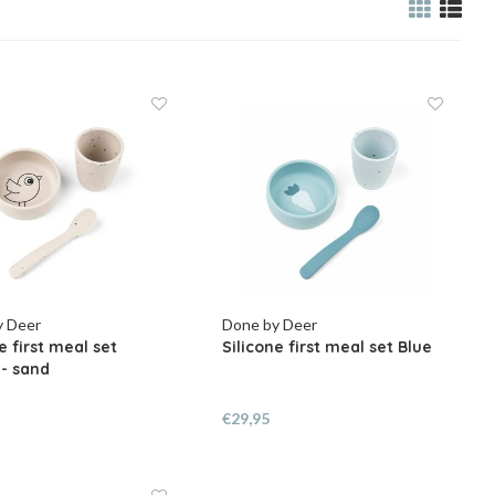
y Deer
Done by Deer
e first meal set
Silicone first meal set Blue
 - sand
€29,95