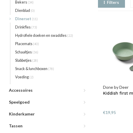
Bekers
Filters
(34)
Dienblad
(0)
Dinerset
(11)
Drinkfles
(73)
Hydrofiele doeken en swaddles
(22)
Placemats
(40)
Schaaltjes
(36)
Slabbetjes
(28)
Snack & lunchboxen
(78)
Voeding
(2)
Done by Deer
Accessoires
Kiddish first 
Speelgoed
€19,95
Kinderkamer
Tassen