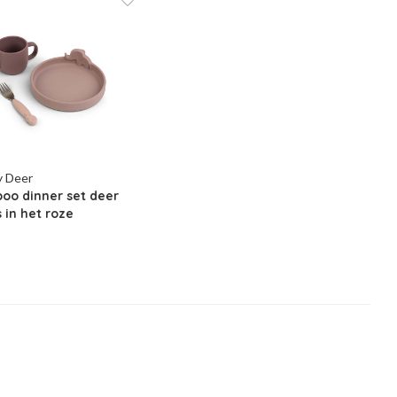
y Deer
oo dinner set deer
s in het roze