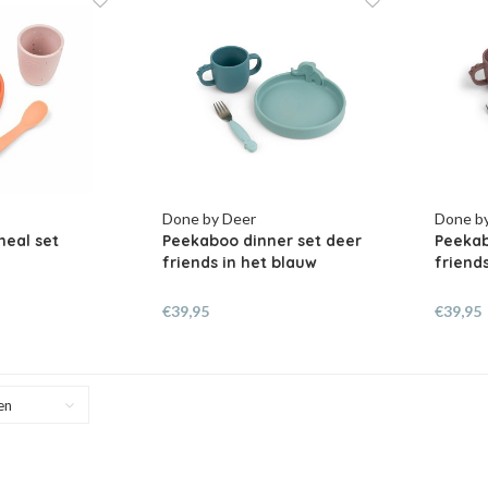
Done by Deer
Done b
 meal set
Peekaboo dinner set deer
Peekab
friends in het blauw
friend
€39,95
€39,95
en