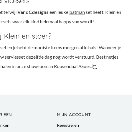
rvicesets
t terwijl
VandCdesigns
een leuke
batman
set heeft. Klein en
Dinersets waar elk kind helemaal happy van wordt!
ij Klein en stoer?
rset en je hebt de mooiste items morgen al in huis! Wanneer je
uw serviesset dezelfde dag nog wordt verstuurd. Best netjes
e halen in onze showroom in Roosendaal /Goes.
RIEËN
MIJN ACCOUNT
inken
Registreren