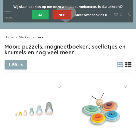
Wij slaan cookies op om onze website te verbeteren. Is dat akkoord?
0
JA
NEE
Meer over cookies »
MENU
Home
Merken
Janod
Mooie puzzels, magneetboeken, spelletjes en
knutsels en nog veel meer
Filters