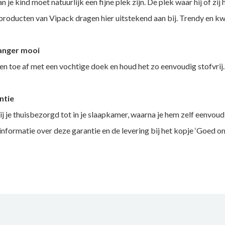
je kind moet natuurlijk een fijne plek zijn. De plek waar hij of zij
roducten van Vipack dragen hier uitstekend aan bij. Trendy en kwa
langer mooi
n toe af met een vochtige doek en houd het zo eenvoudig stofvrij.
ntie
j je thuisbezorgd tot in je slaapkamer, waarna je hem zelf eenvoudig
e informatie over deze garantie en de levering bij het kopje ‘Goed om