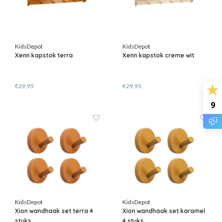
KidsDepot
KidsDepot
Xenn kapstok terra
Xenn kapstok creme wit
€29,95
€29,95
9
KidsDepot
KidsDepot
Xion wandhaak set terra 4
Xion wandhaak set karamel
stuks
4 stuks