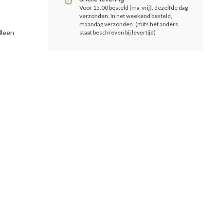
Voor 15.00 besteld (ma-vrij), dezelfde dag
verzonden. In het weekend besteld,
maandag verzonden. (mits het anders
lleen
staat beschreven bij levertijd)