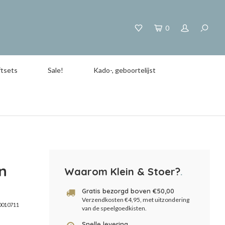
0
tsets
Sale!
Kado-, geboortelijst
n
Waarom Klein & Stoer?
.
Gratis bezorgd boven €50,00
Verzendkosten €4,95, met uitzondering
0010711
van de speelgoedkisten.
Snelle levering