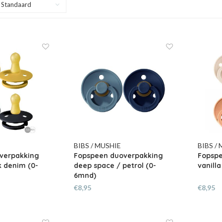
Standaard
BIBS / MUSHIE
BIBS /
verpakking
Fopspeen duoverpakking
Fopsp
 denim (0-
deep space / petrol (0-
vanill
6mnd)
€8,95
€8,95