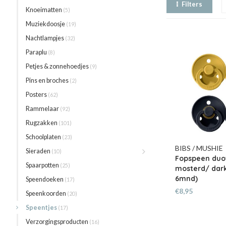
Filters
Knoeimatten
(5)
Muziekdoosje
(19)
Nachtlampjes
(32)
Paraplu
(8)
Petjes & zonnehoedjes
(9)
Pins en broches
(2)
Posters
(62)
Rammelaar
(92)
Rugzakken
(101)
Schoolplaten
(23)
BIBS / MUSHIE
Sieraden
(10)
Fopspeen duo
Spaarpotten
(25)
mosterd/ dark
6mnd)
Speendoeken
(17)
€8,95
Speenkoorden
(20)
Speentjes
(17)
Verzorgingsproducten
(16)