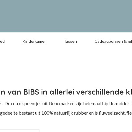
oed
Kinderkamer
Tassen
Cadeaubonnen & gif
 van BIBS in allerlei verschillende kl
 De retro speentjes uit Denemarken zijn helemaal hip! Inmiddels z
edeelte bestaat uit 100% natuurlijk rubber en is fluweelzacht, flex