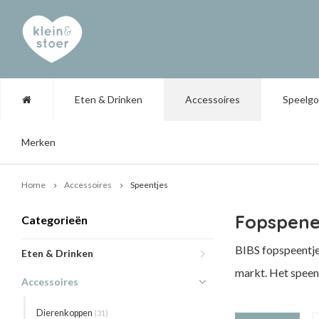
Eten & Drinken
Accessoires
Speelg
Merken
Home
Accessoires
Speentjes
Fopspenen
Categorieën
BIBS fopspeentjes
Eten & Drinken
markt. Het speeng
Accessoires
Dierenkoppen
(31)