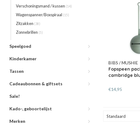
Verschoningsmand / kussen
(14)
Wagenspanner/Boxspiraal
(15)
Zitzakken
(38)
Zonnebrillen
(5)
Speelgoed
Kinderkamer
BIBS / MUSHIE
Fopspeen paci
Tassen
cambridge bl
Cadeaubonnen & giftsets
€14,95
Sale!
Kado-, geboortelijst
Standaard
Merken