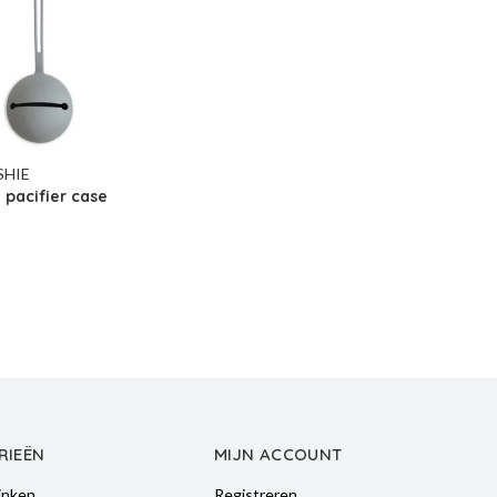
SHIE
pacifier case
RIEËN
MIJN ACCOUNT
inken
Registreren