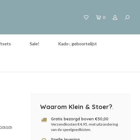
0
tsets
Sale!
Kado-, geboortelijst
Waarom Klein & Stoer?
.
Gratis bezorgd boven €50,00
Verzendkosten €4,95, met uitzondering
0.010.05
van de speelgoedkisten.
Snelle levering