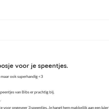
sje voor je speentjes.
oi maar ook superhandig <3
peentjes van Bibs er prachtig bij.
.
te voor ongeveer 3 speentjes. Je hangt hem makkelijk aan een luie