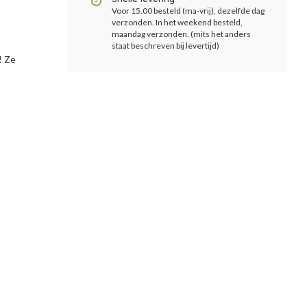
Voor 15.00 besteld (ma-vrij), dezelfde dag
verzonden. In het weekend besteld,
maandag verzonden. (mits het anders
staat beschreven bij levertijd)
! Ze