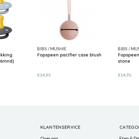
BIBS / MUSHIE
BIBS / MU
kking
Fopspeen pacifier case blush
Fopspeen 
0-6mnd)
stone
€14,95
€14,95
KLANTENSERVICE
CATEGO
Over ons
Eten & Dr