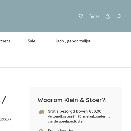
0
tsets
Sale!
Kado-, geboortelijst
 /
Waarom Klein & Stoer?
.
Gratis bezorgd boven €50,00
Verzendkosten €4,95, met uitzondering
0.000.79
van de speelgoedkisten.
Snelle levering