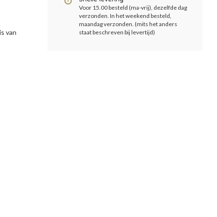
Voor 15.00 besteld (ma-vrij), dezelfde dag
verzonden. In het weekend besteld,
maandag verzonden. (mits het anders
is van
staat beschreven bij levertijd)