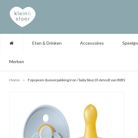
Eten & Drinken
Accessoires
Speelg
Merken
Home
Fopspeen duoverpakking iron / baby blue (0-6mnd) van BIBS