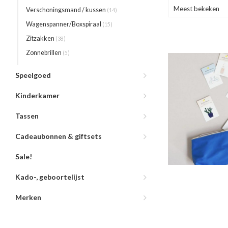
Meest bekeken
Verschoningsmand / kussen
(14)
Wagenspanner/Boxspiraal
(15)
Zitzakken
(38)
Zonnebrillen
(5)
Speelgoed
Kinderkamer
Tassen
Cadeaubonnen & giftsets
Sale!
Kado-, geboortelijst
Merken