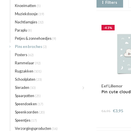
Filters
Knoeimatten
(5)
Muziekdoosje
(19)
Nachtlampjes
(32)
-43%
Paraplu
(8)
Petjes & zonnehoedjes
(9)
Pins en broches
(2)
Posters
(62)
Rammelaar
(92)
Rugzakken
(101)
Schoolplaten
(23)
Eef Lillemor
Sieraden
(10)
Pin cute cloud
Spaarpotten
(25)
Speendoeken
(17)
€3,95
€6,95
Speenkoorden
(20)
Speentjes
(17)
Verzorgingsproducten
(16)