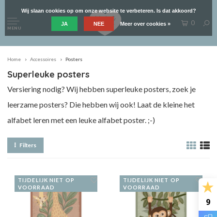
Wij slaan cookies op om onze website te verbeteren. Is dat akkoord?
0
JA
NEE
Meer over cookies »
MENU
Home
Accessoires
Posters
Superleuke posters
Versiering nodig? Wij hebben superleuke posters, zoek je
leerzame posters? Die hebben wij ook! Laat de kleine het
alfabet leren met een leuke alfabet poster. ;-)
Filters
TIJDELIJK NIET OP
TIJDELIJK NIET OP
VOORRAAD
VOORRAAD
9