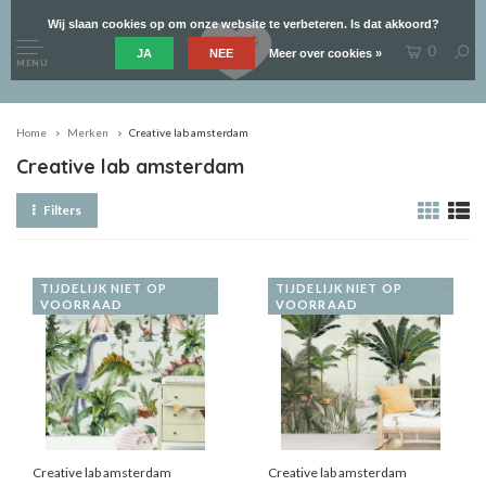
Wij slaan cookies op om onze website te verbeteren. Is dat akkoord?
0
JA
NEE
Meer over cookies »
MENU
Home
Merken
Creative lab amsterdam
Creative lab amsterdam
Filters
TIJDELIJK NIET OP
TIJDELIJK NIET OP
VOORRAAD
VOORRAAD
Creative lab amsterdam
Creative lab amsterdam