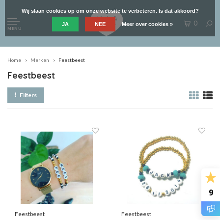
Wij slaan cookies op om onze website te verbeteren. Is dat akkoord?
0
JA
NEE
Meer over cookies »
MENU
Home
Merken
Feestbeest
Feestbeest
Filters
9
Feestbeest
Feestbeest