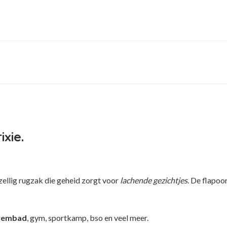
xie.
zellig rugzak die geheid zorgt voor
lachende gezichtjes
. De flapoo
wembad
, gym, sportkamp, bso en veel meer.