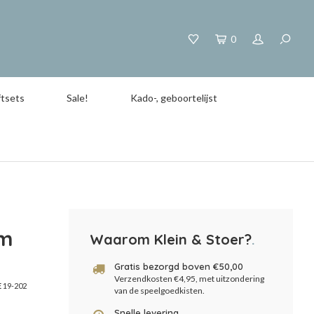
0
tsets
Sale!
Kado-, geboortelijst
rm
Waarom Klein & Stoer?
.
Gratis bezorgd boven €50,00
Verzendkosten €4,95, met uitzondering
E
19-202
van de speelgoedkisten.
Snelle levering