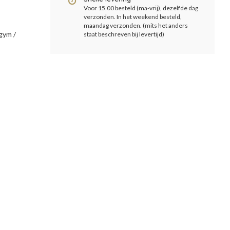
Voor 15.00 besteld (ma-vrij), dezelfde dag
verzonden. In het weekend besteld,
maandag verzonden. (mits het anders
gym /
staat beschreven bij levertijd)