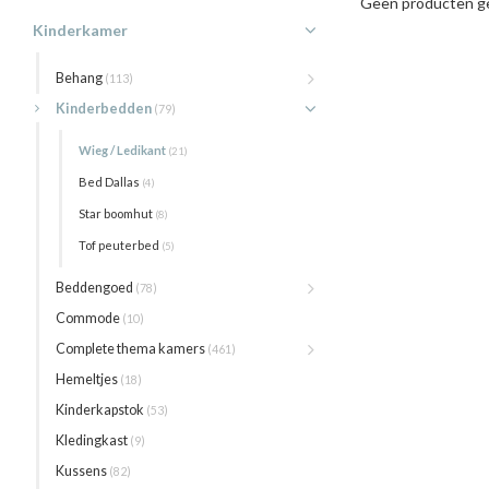
Geen producten ge
Kinderkamer
Behang
(113)
Kinderbedden
(79)
Wieg / Ledikant
(21)
Bed Dallas
(4)
Star boomhut
(8)
Tof peuterbed
(5)
Beddengoed
(78)
Commode
(10)
Complete thema kamers
(461)
Hemeltjes
(18)
Kinderkapstok
(53)
Kledingkast
(9)
Kussens
(82)