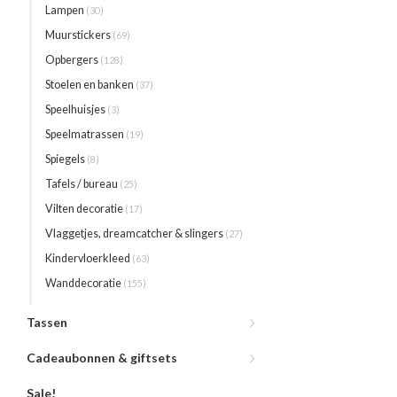
Lampen
(30)
Muurstickers
(69)
Opbergers
(128)
Stoelen en banken
(37)
Speelhuisjes
(3)
Speelmatrassen
(19)
Spiegels
(8)
Tafels / bureau
(25)
Vilten decoratie
(17)
Vlaggetjes, dreamcatcher & slingers
(27)
Kindervloerkleed
(63)
Wanddecoratie
(155)
Tassen
Cadeaubonnen & giftsets
Sale!