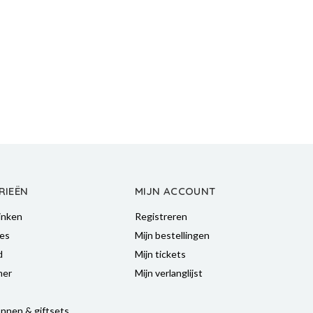
RIEËN
MIJN ACCOUNT
inken
Registreren
es
Mijn bestellingen
d
Mijn tickets
mer
Mijn verlanglijst
nnen & giftsets