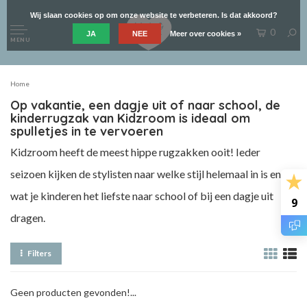
Wij slaan cookies op om onze website te verbeteren. Is dat akkoord?
0
JA
NEE
Meer over cookies »
MENU
Home
Op vakantie, een dagje uit of naar school, de
kinderrugzak van Kidzroom is ideaal om
spulletjes in te vervoeren
Kidzroom heeft de meest hippe rugzakken ooit! Ieder
seizoen kijken de stylisten naar welke stijl helemaal in is en
wat je kinderen het liefste naar school of bij een dagje uit
9
dragen.
Filters
Geen producten gevonden!...