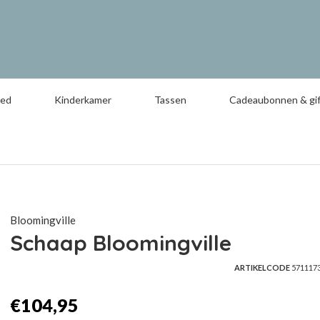
oed
Kinderkamer
Tassen
Cadeaubonnen & gif
Bloomingville
Schaap Bloomingville
ARTIKELCODE
571117
€104,95