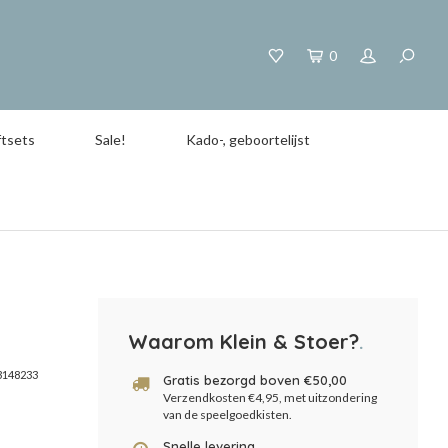
0
tsets
Sale!
Kado-, geboortelijst
Waarom Klein & Stoer?
.
3148233
Gratis bezorgd boven €50,00
Verzendkosten €4,95, met uitzondering
van de speelgoedkisten.
Snelle levering