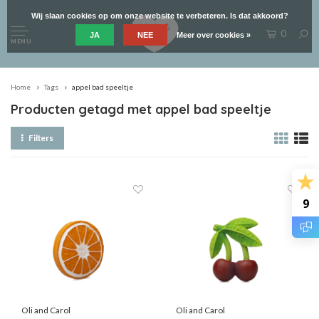
Wij slaan cookies op om onze website te verbeteren. Is dat akkoord?
0
JA
NEE
Meer over cookies »
MENU
Home
Tags
appel bad speeltje
Producten getagd met appel bad speeltje
Filters
9
Oli and Carol
Oli and Carol