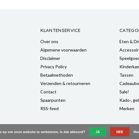
KLANTENSERVICE
CATEGO
Over ons
Eten & Dr
Algemene voorwaarden
Accessoir
Disclaimer
Speelgoe
Privacy Policy
Kinderka
Betaalmethoden
Tassen
Verzenden & retourneren
Cadeaubo
Contact
Sale!
Spaarpunten
Kado-, geb
RSS-feed
Merken
es op om onze website te verbeteren. Is dat akkoord?
JA
NEE
Mee