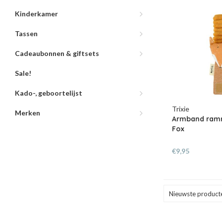
Kinderkamer
Tassen
Cadeaubonnen & giftsets
Sale!
Kado-, geboortelijst
Trixie
Merken
Armband ramm
Fox
€9,95
Nieuwste product