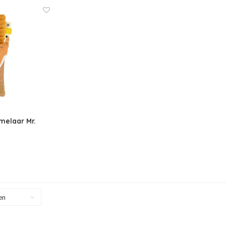
elaar Mr.
en