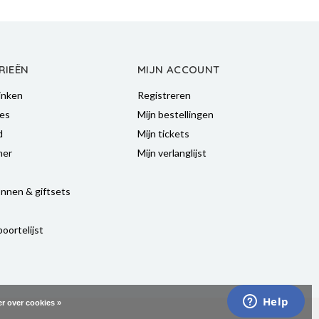
RIEËN
MIJN ACCOUNT
inken
Registreren
es
Mijn bestellingen
d
Mijn tickets
mer
Mijn verlanglijst
nnen & giftsets
oortelijst
r over cookies »