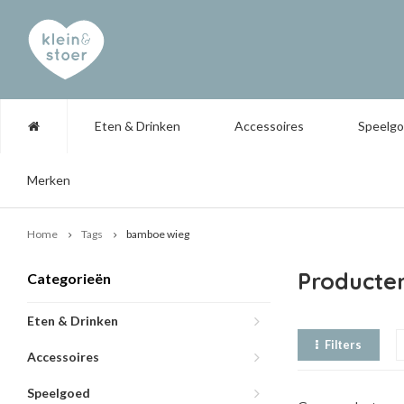
Eten & Drinken
Accessoires
Speelg
Merken
Home
Tags
bamboe wieg
Producte
Categorieën
Eten & Drinken
Filters
Accessoires
Speelgoed