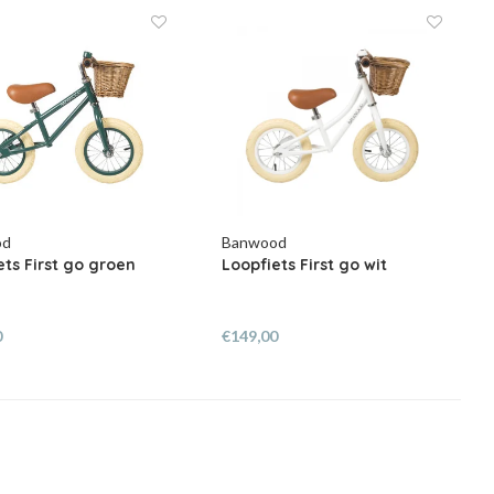
od
Banwood
ets First go groen
Loopfiets First go wit
0
€149,00