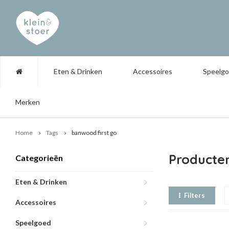
Eten & Drinken
Accessoires
Speelg
Merken
Home
Tags
banwood first go
Producte
Categorieën
Eten & Drinken
Filters
Accessoires
Speelgoed