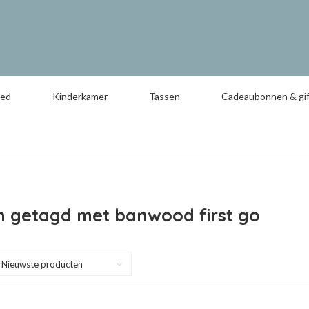
oed
Kinderkamer
Tassen
Cadeaubonnen & gif
n getagd met banwood first go
Nieuwste producten