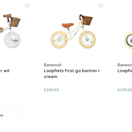
Banwood
Banwo
r wit
Loopfiets First go bonton r
Loopfi
cream
€149,95
€149,0
en