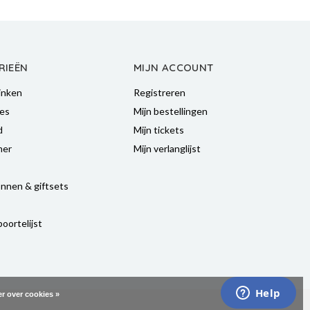
RIEËN
MIJN ACCOUNT
inken
Registreren
es
Mijn bestellingen
d
Mijn tickets
mer
Mijn verlanglijst
nnen & giftsets
oortelijst
r over cookies »