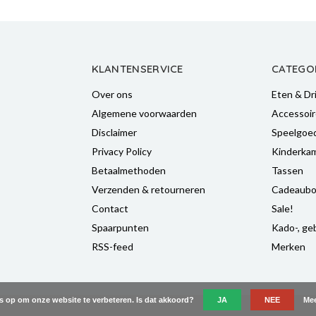
KLANTENSERVICE
CATEGO
Over ons
Eten & Dr
Algemene voorwaarden
Accessoir
Disclaimer
Speelgoe
Privacy Policy
Kinderka
Betaalmethoden
Tassen
Verzenden & retourneren
Cadeaubo
Contact
Sale!
Spaarpunten
Kado-, geb
RSS-feed
Merken
es op om onze website te verbeteren. Is dat akkoord?
JA
NEE
Mee