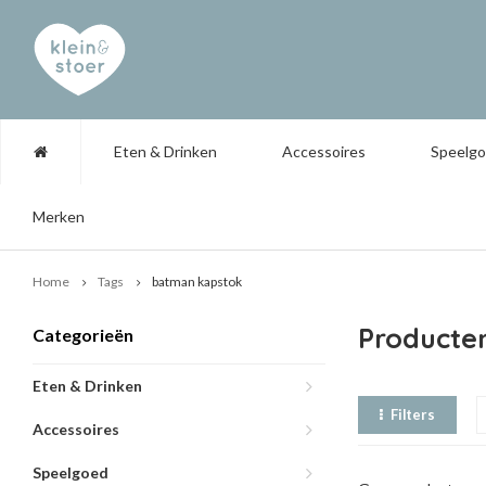
Eten & Drinken
Accessoires
Speelg
Merken
Home
Tags
batman kapstok
Producte
Categorieën
Eten & Drinken
Filters
Accessoires
Speelgoed