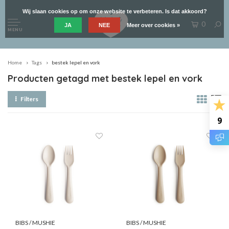
Wij slaan cookies op om onze website te verbeteren. Is dat akkoord?
0
JA
NEE
Meer over cookies »
MENU
Home
Tags
bestek lepel en vork
Producten getagd met bestek lepel en vork
Filters
9
BIBS / MUSHIE
BIBS / MUSHIE