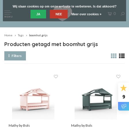
Wij slaan cookies op om onze website te verbeteren. Is dat akkoord?
0
JA
NEE
Meer over cookies »
MENU
Home
Tags
boomhut grijs
Producten getagd met boomhut grijs
Filters
9
Mathy by Bols
Mathy by Bols