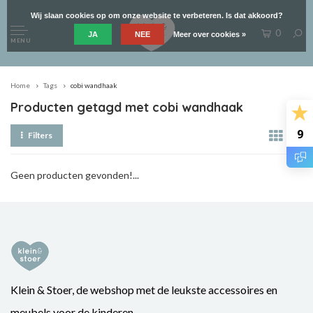
Wij slaan cookies op om onze website te verbeteren. Is dat akkoord?
0
JA
NEE
Meer over cookies »
MENU
Home
Tags
cobi wandhaak
Producten getagd met cobi wandhaak
9
Filters
Geen producten gevonden!...
Klein & Stoer, de webshop met de leukste accessoires en
meubels voor de kinderen.