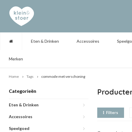
Eten & Drinken
Accessoires
Speelg
Merken
Home
Tags
commode met verschoning
Producte
Categorieën
Eten & Drinken
Filters
Accessoires
Speelgoed