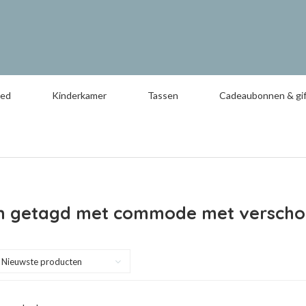
oed
Kinderkamer
Tassen
Cadeaubonnen & gif
n getagd met commode met verscho
Nieuwste producten