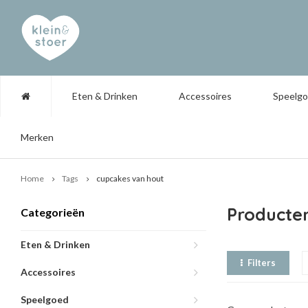
Eten & Drinken
Accessoires
Speelg
Merken
Home
Tags
cupcakes van hout
Producte
Categorieën
Eten & Drinken
Filters
Accessoires
Speelgoed