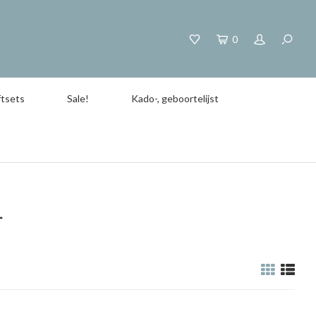
0
tsets
Sale!
Kado-, geboortelijst
r