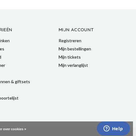
RIEËN
MIJN ACCOUNT
inken
Registreren
es
Mijn bestellingen
d
Mijn tickets
mer
Mijn verlanglijst
nnen & giftsets
oortelijst
r over cookies »