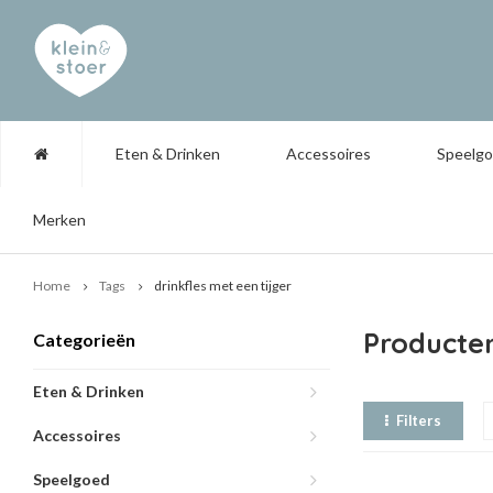
Eten & Drinken
Accessoires
Speelg
Merken
Home
Tags
drinkfles met een tijger
Producten
Categorieën
Eten & Drinken
Filters
Accessoires
Speelgoed