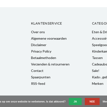
KLANTENSERVICE
CATEGO
Over ons
Eten & Dr
Algemene voorwaarden
Accessoir
Disclaimer
Speelgoe
Privacy Policy
Kinderka
Betaalmethoden
Tassen
Verzenden & retourneren
Cadeaubo
Contact
Sale!
Spaarpunten
Kado-, geb
RSS-feed
Merken
es op om onze website te verbeteren. Is dat akkoord?
JA
NEE
Mee