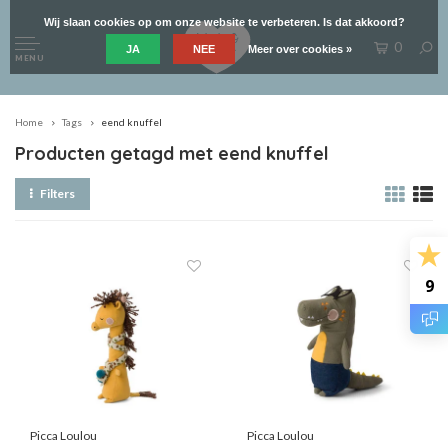
Wij slaan cookies op om onze website te verbeteren. Is dat akkoord?
0
JA
NEE
Meer over cookies »
MENU
Home
Tags
eend knuffel
Producten getagd met eend knuffel
Filters
9
Picca Loulou
Picca Loulou