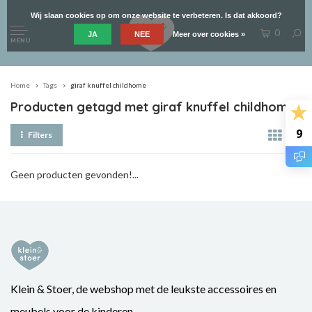
Wij slaan cookies op om onze website te verbeteren. Is dat akkoord?
0
JA
NEE
Meer over cookies »
MENU
Home
Tags
giraf knuffel childhome
Producten getagd met giraf knuffel childhome
9
Filters
Geen producten gevonden!...
Klein & Stoer, de webshop met de leukste accessoires en
meubels voor de kinderen.