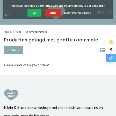
Wij slaan cookies op om onze website te verbeteren. Is dat akkoord?
0
JA
NEE
Meer over cookies »
MENU
Home
Tags
giraffe roommate
Producten getagd met giraffe roommate
9
Filters
Geen producten gevonden!...
Klein & Stoer, de webshop met de leukste accessoires en
meubels voor de kinderen.