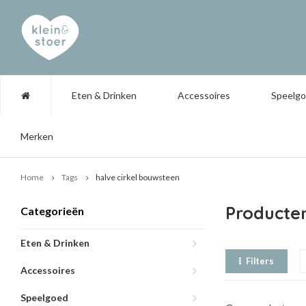
Eten & Drinken
Accessoires
Speelg
Merken
Home
Tags
halve cirkel bouwsteen
Producte
Categorieën
Eten & Drinken
Filters
Accessoires
Speelgoed