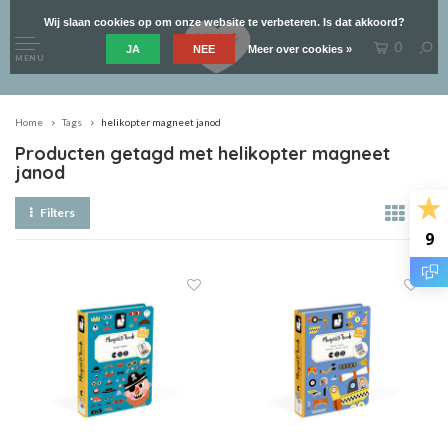
Wij slaan cookies op om onze website te verbeteren. Is dat akkoord?
0
JA
NEE
Meer over cookies »
MENU
Home
Tags
helikopter magneet janod
Producten getagd met helikopter magneet
janod
Filters
9