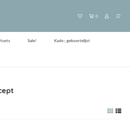
0
tsets
Sale!
Kado-, geboortelijst
cept