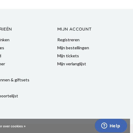
RIEËN
MIJN ACCOUNT
inken
Registreren
es
Mijn bestellingen
d
Mijn tickets
mer
Mijn verlanglijst
nnen & giftsets
oortelijst
r over cookies »