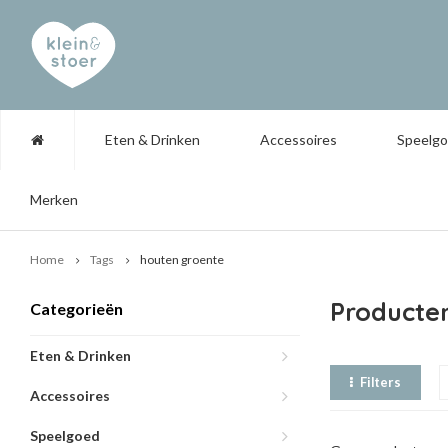
Eten & Drinken
Accessoires
Speelg
Merken
Home
Tags
houten groente
Producte
Categorieën
Eten & Drinken
Filters
Accessoires
Speelgoed