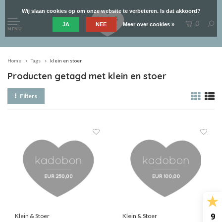
Wij slaan cookies op om onze website te verbeteren. Is dat akkoord?
0
JA
NEE
Meer over cookies »
MENU
Home
Tags
klein en stoer
Producten getagd met klein en stoer
Filters
9
Klein & Stoer
Klein & Stoer