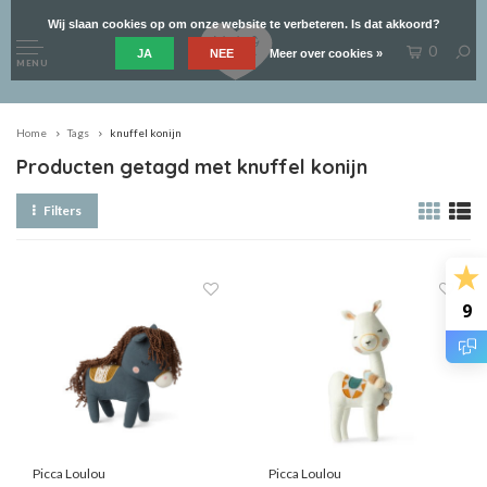
Wij slaan cookies op om onze website te verbeteren. Is dat akkoord?
0
JA
NEE
Meer over cookies »
MENU
Home
Tags
knuffel konijn
Producten getagd met knuffel konijn
Filters
9
Picca Loulou
Picca Loulou