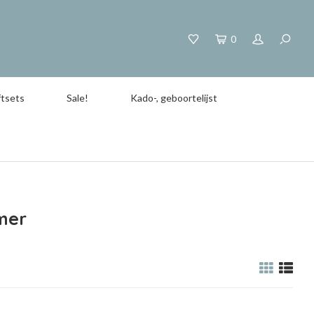
0
tsets
Sale!
Kado-, geboortelijst
mer