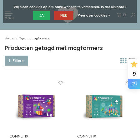
Wij slaan cookies op om onze website te verbeteren. Is dat akkoord?
0
JA
NEE
Meer over cookies »
MENU
Home
Tags
magformers
Producten getagd met magformers
Filters
9
CONNETIX
CONNETIX