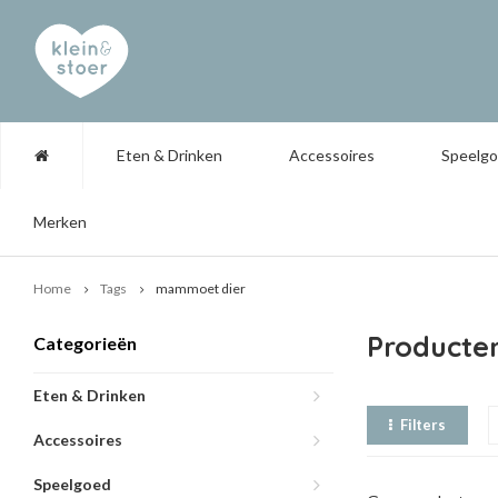
Eten & Drinken
Accessoires
Speelg
Merken
Home
Tags
mammoet dier
Producte
Categorieën
Eten & Drinken
Filters
Accessoires
Speelgoed