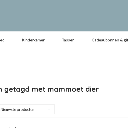
oed
Kinderkamer
Tassen
Cadeaubonnen & gif
n getagd met mammoet dier
Nieuwste producten