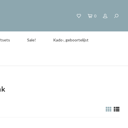
0
tsets
Sale!
Kado-, geboortelijst
nk