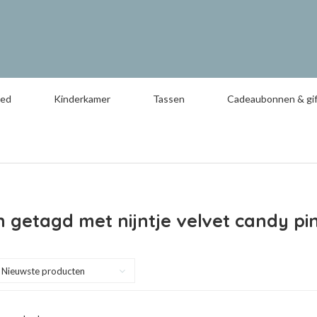
oed
Kinderkamer
Tassen
Cadeaubonnen & gif
 getagd met nijntje velvet candy pi
Nieuwste producten