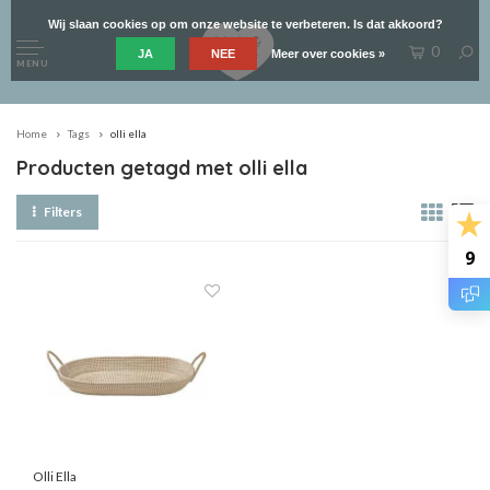
Wij slaan cookies op om onze website te verbeteren. Is dat akkoord?
0
JA
NEE
Meer over cookies »
MENU
Home
Tags
olli ella
Producten getagd met olli ella
Filters
9
Olli Ella