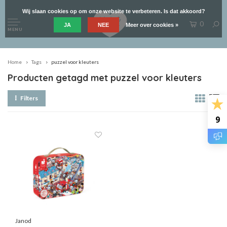
Wij slaan cookies op om onze website te verbeteren. Is dat akkoord?
0
JA
NEE
Meer over cookies »
MENU
Home
Tags
puzzel voor kleuters
Producten getagd met puzzel voor kleuters
Filters
9
Janod